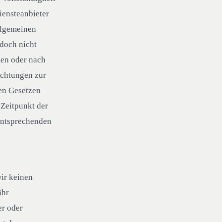
iensteanbieter
llgemeinen
edoch nicht
hen oder nach
ichtungen zur
en Gesetzen
 Zeitpunkt der
entsprechenden
wir keinen
ähr
er oder