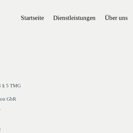
Startseite
Dienstleistungen
Über uns
ß § 5 TMG
tion GbR
A
: