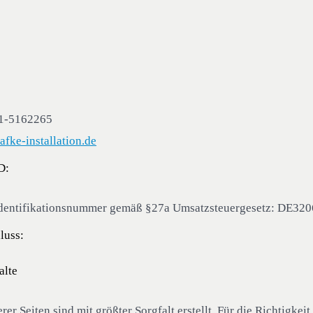
21-5162265
fke-installation.de
D:
dentifikationsnummer gemäß §27a Umsatzsteuergesetz: DE32
luss:
alte
rer Seiten sind mit größter Sorgfalt erstellt. Für die Richtigkeit