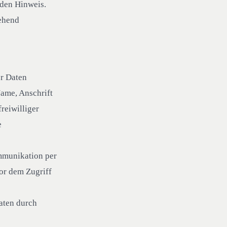
nden Hinweis.
ehend
er Daten
ame, Anschrift
reiwilliger
e
ommunikation per
or dem Zugriff
aten durch