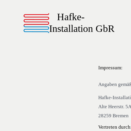
Zum
Inhalt
Hafke-
springen
Installation GbR
Impressum:
Angaben gemä
Hafke-Installa
Alte Heerstr. 5
28259 Bremen
Vertreten durch