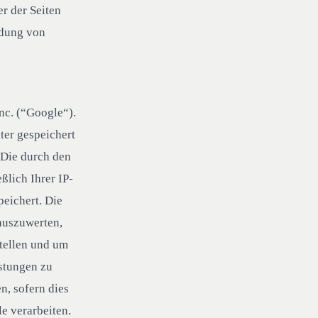
r der Seiten
ndung von
nc. (“Google“).
ter gespeichert
 Die durch den
ßlich Ihrer IP-
eichert. Die
auszuwerten,
tellen und um
stungen zu
n, sofern dies
e verarbeiten.