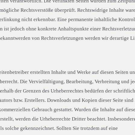
eiten verantwortlich. Die verlinkten Seiten wurden zum Zeitpun
 mögliche Rechtsverstöße überprüft. Rechtswidrige Inhalte wa
erlinkung nicht erkennbar. Eine permanente inhaltliche Kontrol
en ist jedoch ohne konkrete Anhaltspunkte einer Rechtsverletzu
Bekanntwerden von Rechtsverletzungen werden wir derartige 
eitenbetreiber erstellten Inhalte und Werke auf diesen Seiten u
errecht. Die Vervielfältigung, Bearbeitung, Verbreitung und je
erhalb der Grenzen des Urheberrechtes bedürfen der schriftli
Autors bzw. Erstellers. Downloads und Kopien dieser Seite sind 
 kommerziellen Gebrauch gestattet. Wurden die Inhalte auf diese
rstellt, werden die Urheberrechte Dritter beachtet. Insbesonde
als solche gekennzeichnet. Sollten Sie trotzdem auf eine