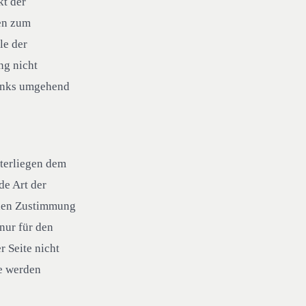
kt der
ren zum
le der
ng nicht
Links umgehend
nterliegen dem
de Art der
chen Zustimmung
nur für den
r Seite nicht
re werden